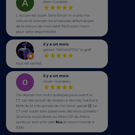
Alain Cordelier
L accueil est super Sans RV on m a pris ma
voiture et changer les ampoules défectueuses
de la voiture de mon petit fils.Encore merci
pour cette disponibilité.
il y a un mois
gilbert “ORGANITOU” le goff
tout est parfait
il y a un mois
olivier ricordeau
J’ai déposé ma moto quelques jours avant le
CT, car elle sortait de révision à Vannes, habitant
Belle île, et très sympa de me l’avoir gardé 😉 Le
CT s’est super bien passé avec des bons conseils !
Je pris la route direct au Moto GP du Mans
après un bon p’tit café 🏍️🙏Je recommande à
100%