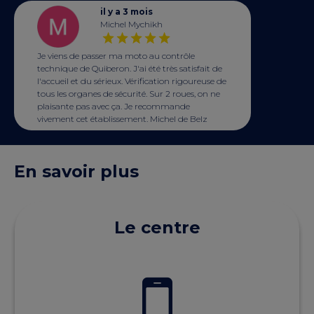
il y a 3 mois
Michel Mychikh
Je viens de passer ma moto au contrôle
technique de Quiberon. J'ai été très satisfait de
l'accueil et du sérieux. Vérification rigoureuse de
tous les organes de sécurité. Sur 2 roues, on ne
plaisante pas avec ça. Je recommande
vivement cet établissement. Michel de Belz
En savoir plus
Le centre