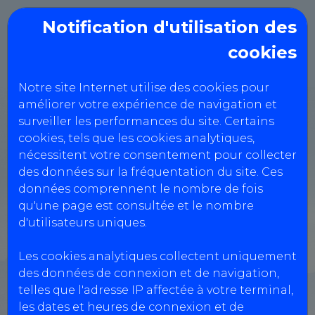
Notification d'utilisation des
cookies
Notre site Internet utilise des cookies pour
améliorer votre expérience de navigation et
PRESQUILE
surveiller les performances du site. Certains
CONTROLE
cookies, tels que les cookies analytiques,
nécessitent votre consentement pour collecter
des données sur la fréquentation du site. Ces
Boulevard plein ouest ( en face
données comprennent le nombre de fois
qu'une page est consultée et le nombre
grosse citerne blanche),
d'utilisateurs uniques.
56170 QUIBERON
Les cookies analytiques collectent uniquement
0297363095
des données de connexion et de navigation,
telles que l'adresse IP affectée à votre terminal,
les dates et heures de connexion et de
Réservation Véhicules Légers