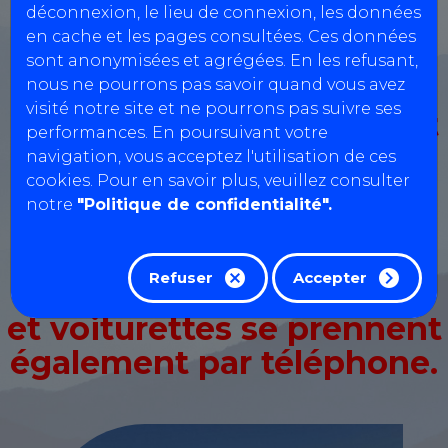
déconnexion, le lieu de connexion, les données
en cache et les pages consultées. Ces données
Réservation motos, quads, voiturettes...
sont anonymisées et agrégées. En les refusant,
nous ne pourrons pas savoir quand vous avez
visité notre site et ne pourrons pas suivre ses
Rendez-vous
uniquement
performances. En poursuivant votre
par téléphone
pour les
navigation, vous acceptez l'utilisation de ces
cookies. Pour en savoir plus, veuillez consulter
Contrôles
notre
"Politique de confidentialité".
Complémentaires
Pollution
et
Contre-
Refuser
Accepter
Visites. Les RDV 2 roues
et voiturettes se prennent
également par téléphone.